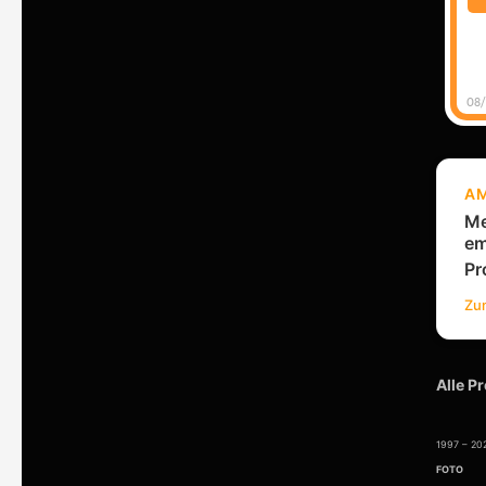
08/
A
Me
em
Pr
Zu
Alle P
1997 – 2
FOTO