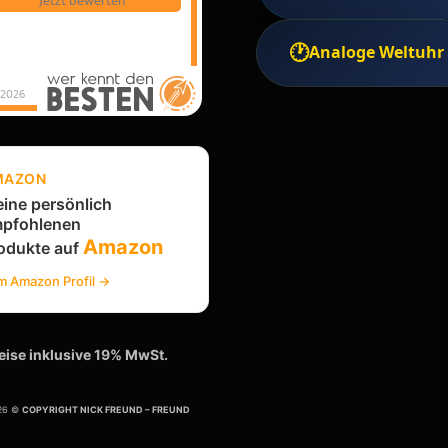
Jetzt bewerten
🕐
Analoge Weltuhr
2026
MAZON
ine persönlich
pfohlenen
Amazon
odukte auf
m Amazon Profil →
reise inklusive 19% MwSt.
026 ©
COPYRIGHT NICK FREUND – FREUND