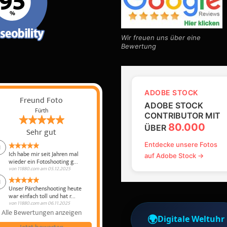
Wir freuen uns über eine
Bewertung
ADOBE STOCK
Freund Foto
ADOBE STOCK
Fürth
CONTRIBUTOR MIT
80.000
ÜBER
Sehr gut
Entdecke unsere Fotos
1
Ich habe mir seit Jahren mal
auf Adobe Stock →
wieder ein Fotoshooting g...
von
11880.com
am
05.12.2025
1
Unser Pärchenshooting heute
war einfach toll und hat r...
von
11880.com
am
06.11.2025
Alle Bewertungen anzeigen
🌍
Digitale Weltuhr