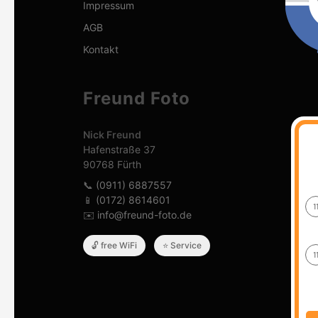
Impressum
AGB
Kontakt
Freund Foto
Nick Freund
Hafenstraße 37
90768 Fürth
📞
(0911) 6887557
📱
(0172) 8614601
1
✉️
info@freund-foto.de
🔓 free WiFi
⭐ Service
1