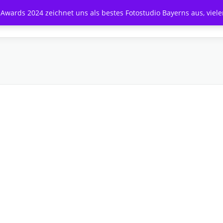
wards 2024 zeichnet uns als bestes Fotostudio Bayerns aus, viel
PREISE SHOOTING A – F
PREISE SHOOTING H – Z