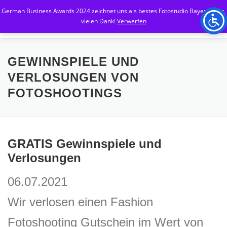
Zum
German Business Awards 2024 zeichnet uns als bestes Fotostudio Bayerns aus,
Inhalt
Menü
vielen Dank!
Verwerfen
springen
HOME
PREISE SHOOTING A – F
GEWINNSPIELE UND
VERLOSUNGEN VON
FOTOSHOOTINGS
PREISE SHOOTING H – Z
INTERESSANTES
BLOG
GUTSCHEINE
GRATIS Gewinnspiele und
Verlosungen
06.07.2021
Wir verlosen einen Fashion
Fotoshooting Gutschein im Wert von