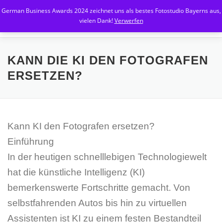
Zum
German Business Awards 2024 zeichnet uns als bestes Fotostudio Bayerns aus,
Inhalt
Menü
vielen Dank!
Verwerfen
springen
HOME
PREISE SHOOTING A – F
KANN DIE KI DEN FOTOGRAFEN
ERSETZEN?
PREISE SHOOTING H – Z
INTERESSANTES
Kann KI den Fotografen ersetzen?
BLOG
GUTSCHEINE
Einführung
In der heutigen schnelllebigen Technologiewelt
hat die künstliche Intelligenz (KI)
bemerkenswerte Fortschritte gemacht. Von
selbstfahrenden Autos bis hin zu virtuellen
Assistenten ist KI zu einem festen Bestandteil