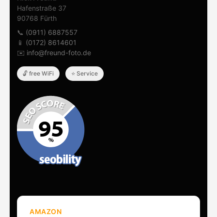
Hafenstraße 37
90768 Fürth
📞
(0911) 6887557
📱
(0172) 8614601
✉️
info@freund-foto.de
🔓 free WiFi
⭐ Service
AMAZON